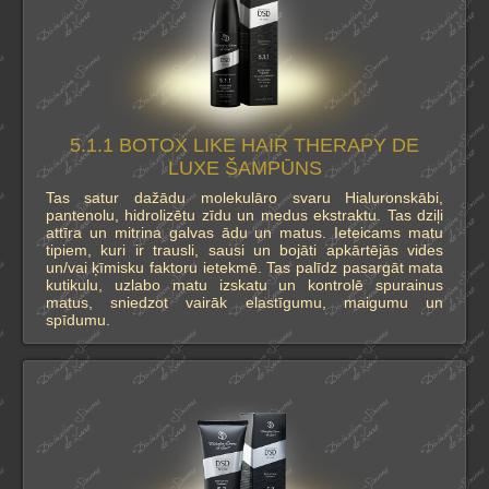
5.1.1 BOTOX LIKE HAIR THERAPY DE
LUXE ŠAMPŪNS
Tas satur dažādu molekulāro svaru Hialuronskābi,
pantenolu, hidrolizētu zīdu un medus ekstraktu. Tas dziļi
attīra un mitrina galvas ādu un matus. Ieteicams matu
tipiem, kuri ir trausli, sausi un bojāti apkārtējās vides
un/vai ķīmisku faktoru ietekmē. Tas palīdz pasargāt mata
kutikulu, uzlabo matu izskatu un kontrolē spurainus
matus, sniedzot vairāk elastīgumu, maigumu un
spīdumu.