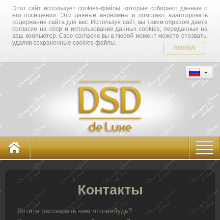
Этот сайт использует cookies-файлы, которые собирают данные о
его посещении. Эти данные анонимны и помогают адаптировать
содержание сайта для вас. Используя сайт, вы таким образом даете
согласие на сбор и использование данных cookies, переданных на
ваш компьютер. Свое согласие вы в любой момент можете отозвать,
удалив сохраненные cookies-файлы.
ПОНЯЛ
Контакты
Хотите рассказать нам что-нибудь?