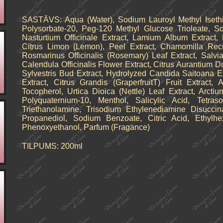
SASTĀVS: Aqua (Water), Sodium Lauroyl Methyl Isethi
Polysorbate-20, Peg-120 Methyl Glucose Trioleate, S
Nasturtium Officinale Extract, Lamium Album Extract, 
Citrus Limon (Lemon), Peel Extract, Chamomilla Recuti
Rosmarinus Officinalis (Rosemary) Leaf Extract, Salvia 
Calendula Officinalis Flower Extract, Citrus Aurantium Du
Sylvestris Bud Extract, Hydrolyzed Candida Saitoana E
Extract, Citrus Grandis (GraperfruitT) Fruit Extract,
Tocopherol, Urtica Dioica (Nettle) Leaf Extract, Arct
Polyquaternium-10, Menthol, Salicylic Acid, Tetra
Triethanolamine, Trisodium Ethylenediamine Disuccin
Propanediol, Sodium Benzoate, Citric Acid, Ethylhex
Phenoxyethanol, Parfum (Fragance)
TILPUMS: 200ml