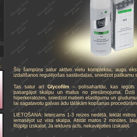
:
Šis šampūns satur aktīvo vielu kompleksu, augu ekst
izdalīšanos regulējošas sastāvdaļas, sniedzot patīkamu 
Tas satur arī
Glycofilm
– polisaharīdu, kas iegūts 
pasargājot skalpu un matus no piesārņojuma. Dziļi a
hiperkeratozes, sniedzot matiem elastīgumu un gludumu.
lai sagatavotu galvas ādu tālākām kopšanas procedūrām
LIETOŠANA: Ieteicams 1-3 reizes nedēļā. Ieklāt mitros
iemasējot uz visa skalpa. Atstāt matos 2 minūtes, ļauj
Rūpīgi izskalot. Ja iekļuvis acīs, nekavējoties izskalot.