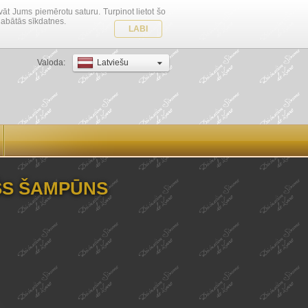
vāt Jums piemērotu saturu. Turpinot lietot šo
glabātās sīkdatnes.
LABI
Valoda:
Latviešu
OŠS ŠAMPŪNS