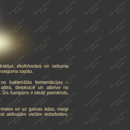
raktus, eksfoliantus un sebuma
svaiguma sajūtu.
no bakteriālās fermentācijas –
ttīra, detoksicē un atbrīvo no
 Šis šampūns ir ideāli piemērots,
.
 matos un uz galvas ādas, maigi
ot aktīvajām vielām iedarboties.