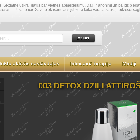
s. Sīkdatne uzkrāj datus par vietnes apmeklējumu. Dati ir anonīmi un palīdz piedā
lietošanai Jūsu ierīcē. Savu piekrišanu Jūs jebkurā laikā varat atsaukt, nodzēšot sa
Meklēt
šeit…
uktu aktīvās sastāvdaļas
Ieteicamā terapija
Mediji
003 DETOX DZIĻI ATTĪR