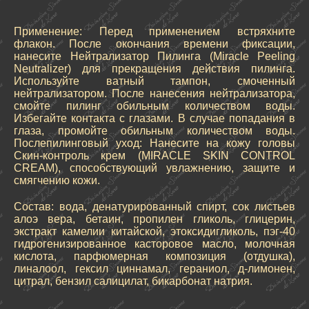
Применение: Перед применением встряхните
флакон. После окончания времени фиксации,
нанесите Нейтрализатор Пилинга (Miracle Peeling
Neutralizer) для прекращения действия пилинга.
Используйте ватный тампон, смоченный
нейтрализатором. После нанесения нейтрализатора,
смойте пилинг обильным количеством воды.
Избегайте контакта с глазами. В случае попадания в
глаза, промойте обильным количеством воды.
Послепилинговый уход: Нанесите на кожу головы
Скин-контроль крем (MIRACLE SKIN CONTROL
CREAM), способствующий увлажнению, защите и
смягчению кожи.
Состав: вода, денатурированный спирт, сок листьев
алоэ вера, бетаин, пропилен гликоль, глицерин,
экстракт камелии китайской, этоксидигликоль, пэг-40
гидрогенизированное касторовое масло, молочная
кислота, парфюмерная композиция (отдушка),
линалоол, гексил циннамал, гераниол, д-лимонен,
цитрал, бензил салицилат, бикарбонат натрия.