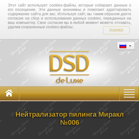
Этот сайт использует cookies-файлы, которые собирают данные о
его посещении. Эти данные анонимны и помогают адаптировать
содержание сайта для вас. Используя сайт, вы таким образом даете
согласие на сбор и использование данных cookies, переданных на
ваш компьютер. Свое согласие вы в любой момент можете отозвать,
удалив сохраненные cookies-файлы.
ПОНЯЛ
Нейтрализатор пилинга Миракл
№006