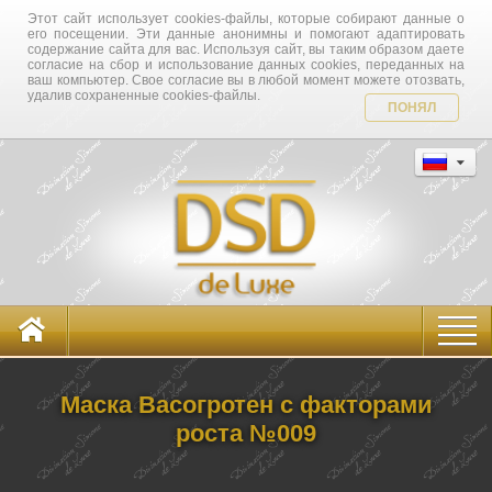
Этот сайт использует cookies-файлы, которые собирают данные о
его посещении. Эти данные анонимны и помогают адаптировать
содержание сайта для вас. Используя сайт, вы таким образом даете
согласие на сбор и использование данных cookies, переданных на
ваш компьютер. Свое согласие вы в любой момент можете отозвать,
удалив сохраненные cookies-файлы.
ПОНЯЛ
Маска Ваcогротен с факторами
роста №009