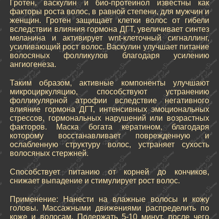
Гротен, васкулин и био-протеинол известны как
факторы роста волос, в равной степени, для мужчин и
женщин. Гротен защищает клетки волос от гибели
вследствии влияния гормона ДГТ, увеличивает синтез
меланина и активирует wnt-клеточный сигналлинг,
усиливающий рост волос. Васкулин улучшает питание
волосяных фолликулов благодаря усилению
ангиогенеза.
Таким образом, активные компоненты улучшают
микроциркуляцию, способствуют устранению
фолликулярной атрофии вследствие негативного
влияние гормона ДГТ, интенсивных эмоциональных
стрессов, гормональных нарушений или возрастных
факторов. Маска богата кератином, благодаря
которому восстанавливает поврежденную и
ослабленную структуру волос, устраняет сухость
волосяных стержней.
Способствует питанию от корней до кончиков,
снижает выпадение и стимулирует рост волос.
Применение: Нанести на влажные волосы и кожу
головы. Массажными движениями распределить по
коже и волосам. Подержать 5-10 минут, после чего