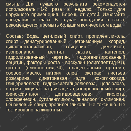
смыть. Для лучшего результата рекомендуется
использовать 1-2 раза в неделю. Только для
наружного применения. Беречь от детей. Избегайте
попадания в глаза. В случае попадания в глаза,
рекомендуется промыть большим количеством воды.
Состав: Вода, цетиловый спирт, пропиленгликоль,
спирт денатурированный, цетримониум хлорид,
циклопентасилоксан, глицерин, диметикон,
изопропанол, ментил лактат, пантенол,
гидролизованный кератин, гидрогенизированный
лецитин, факторы роста - васкулин (олигопептид-91),
гротен (олигопептид-74); плацентарный протеин,
соевое масло, натрия олеат, экстракт листьев
розмарина, динатриевая эдта, кокоглюкозид,
глицерилолеат, гидроксиэтилцеллюлоза, целлюлоза,
натрия сукцинат, натрия ацетат, изопропиловый спирт,
феноксиэтанол, дегидроацетовая кислота,
хлорфенезин, бутиленгликоль, линалоол, d-лимонен,
бензиловый спирт, пропиленгликоль. Не токсично. Не
тестировано на животных.